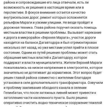
района и сопровождавшие его лица отвечали, есть ли
возможность их решения в настоящее время или в
перспективе. В фокусе внимания остается качество
внутрисельских дорог, ремонт которых осложняется
рельефом Мараги и узкими улицами. Не везде пройдет и
дорожная техника. Глава района поручил оказать помощь
местным властям в решении проблемы. Вызывает нарекание
и дорога в микрорайон «Верхняя Марага», участок дороги
находится на балансе Дагавтодора и был отремонтирован
несколько лет назад, но уже местами успел прийти в плохое
состояние. Одним из путей решения проблемы может стать
обращение местных властей к Дагавтодору, которое
поддержат и власти муниципалитета. Жители Верхней Мараги
пожаловались на низкое напряжение в электросетях, которое
значительно не дотягивает до нормативов. Этот вопрос будет
решен главой района совместно с жителями благодаря
установке в селе дополнительного трансформатора. Озвучили
и проблему заиливания обходного канала в селении
Гелинбатан, что после затяжных ливней может привести к
затоплению части населенного пункта. Было решено
оперативно очистить водно-техническое сооружение тяжелой