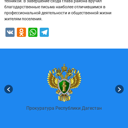
техникой. В завершение схода глава района вручил
благодарственные письма наиболее отличившимся в
профессиональной деятельности и общественной жизни
жителям поселения.
VK
Odnoklassniki
WhatsApp
Telegram
енных
Пор
Прокуратура Республики Дагестан