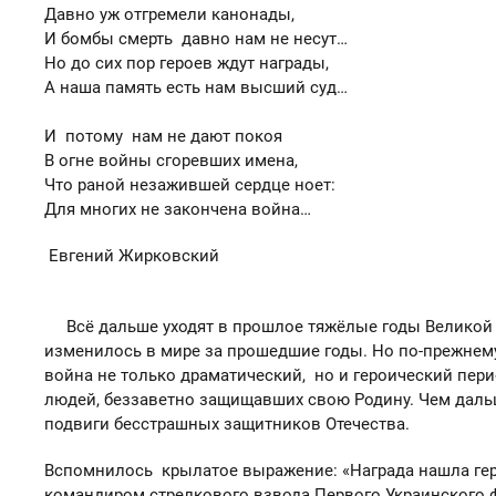
Давно уж отгремели канонады,
И бомбы смерть давно нам не несут…
Но до сих пор героев ждут награды,
А наша память есть нам высший суд…
И потому нам не дают покоя
В огне войны сгоревших имена,
Что раной незажившей сердце ноет:
Для многих не закончена война…
Евгений Жирковский
Всё дальше уходят в прошлое тяжёлые годы Великой От
изменилось в мире за прошедшие годы. Но по-прежнем
война не только драматический, но и героический пер
людей, беззаветно защищавших свою Родину. Чем дальш
подвиги бесстрашных защитников Отечества.
Вспомнилось крылатое выражение: «Награда нашла геро
командиром стрелкового взвода Первого Украинского