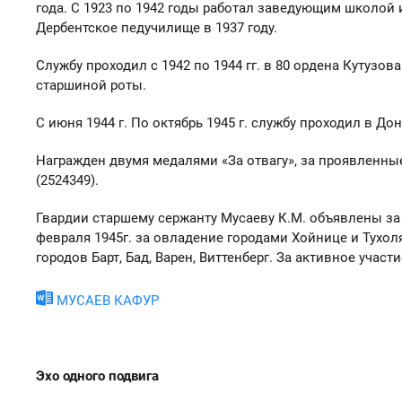
года. С 1923 по 1942 годы работал заведующим школой и
Дербентское педучилище в 1937 году.
Службу проходил с 1942 по 1944 гг. в 80 ордена Куту
старшиной роты.
С июня 1944 г. По октябрь 1945 г. службу проходил в До
Награжден двумя медалями «За отвагу», за проявленные
(2524349).
Гвардии старшему сержанту Мусаеву К.М. объявлены за
февраля 1945г. за овладение городами Хойнице и Тухоля;
городов Барт, Бад, Варен, Виттенберг. За активное учас
МУСАЕВ КАФУР
Эхо одного подвига