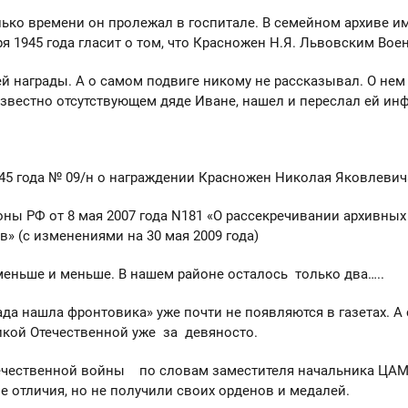
ько времени он пролежал в госпитале. В семейном архиве им
ря 1945 года гласит о том, что Красножен Н.Я. Львовским Вое
ей награды. А о самом подвиге никому не рассказывал. О нем 
езвестно отсутствующем дяде Иване, нашел и переслал ей ин
945 года № 09/н о награждении Красножен Николая Яковлеви
оны РФ от 8 мая 2007 года N181 «О рассекречивании архивн
» (с изменениями на 30 мая 2009 года)
еньше и меньше. В нашем районе осталось только два…..
 нашла фронтовика» уже почти не появляются в газетах. А с
икой Отечественной уже за девяносто.
ечественной войны по словам заместителя начальника ЦАМО 
 отличия, но не получили своих орденов и медалей.