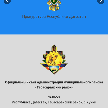
енных
Пор
Прокуратура Республики Дагестан
Официальный сайт администрации м
униципального района
«Табасаранский район»
368650
Республика Дагестан, Табасаранский район, с.Хучни