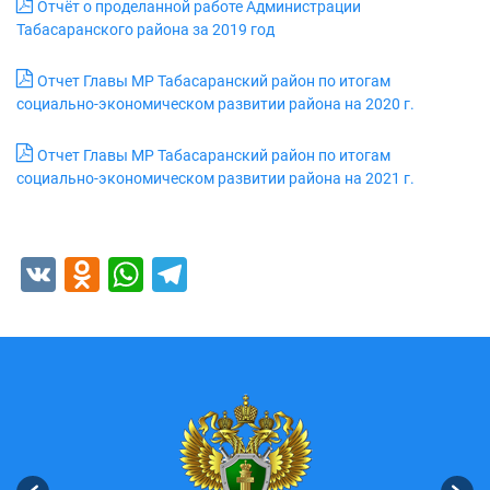
Отчёт о проделанной работе Администрации
Табасаранского района за 2019 год
Отчет Главы МР Табасаранский район по итогам
социально-экономическом развитии района на 2020 г.
Отчет Главы МР Табасаранский район по итогам
социально-экономическом развитии района на 2021 г.
VK
Odnoklassniki
WhatsApp
Telegram