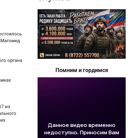
остоялось
а Магомед
ого органа
Помним и гордимся
амках
17 из
ального
ких