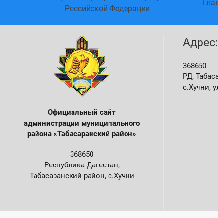
агестан
Гла
Российской Федерации
Адрес:
368650
РД, Табас
с.Хучни, у
Официальный сайт
администрации м
униципального
района «Табасаранский район»
368650
Республика Дагестан,
Табасаранский район, с.Хучни