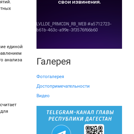
ятий.
етных
ние единой
равлением
Галерея
го анализа
Фотогалерея
Достопримечательности
Видео
 считает
 для