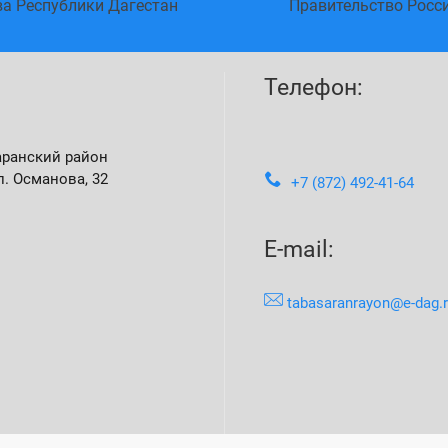
ва Республики Дагестан
Правительство Росс
Телефон:
аранский район
л. Османова, 32
+7 (872) 492-41-64
E-mail:
tabasaranrayon@e-dag.