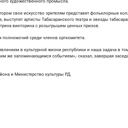
дного художественного промысла.
отором свое искусство зрителям представят фольклорные ко
 выступят артисты Табасаранского театра и звезды табасара
отрена викторина с розыгрышем ценных призов.
х полномочий среди членов оргкомитета.
явлением в культурной жизни республики и наша задача в то
им же запоминающимся событием»,- сказал, завершая заседа
йона и Министерство культуры РД.