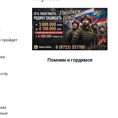
.
н пройдет
ика
Помним и гордимся
ств,
ома
ьные