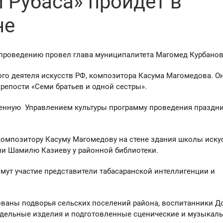
 Рубаса» пройдет в
не
 проведению провел глава муниципалитета Магомед Курбанов
ого деятеля искусств РФ, композитора Касума Магомедова. О
Крепости «Семи братьев и одной сестры».
енную Управлением культуры программу проведения праздн
композитору Касуму Магомедову на стене здания школы искус
зии Шамилю Казиеву у районной библиотеки.
имут участие представители табасаранской интеллигенции и
зованы подворья сельских поселений района, воспитанники Д
кодельные изделия и подготовленные сценические и музыкал