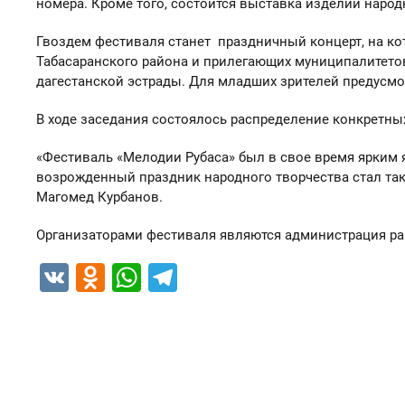
номера. Кроме того, состоится выставка изделий наро
Гвоздем фестиваля станет праздничный концерт, на к
Табасаранского района и прилегающих муниципалитетов,
дагестанской эстрады. Для младших зрителей предусм
В ходе заседания состоялось распределение конкретны
«Фестиваль «Мелодии Рубаса» был в свое время ярким 
возрожденный праздник народного творчества стал так
Магомед Курбанов.
Организаторами фестиваля являются администрация ра
VK
Odnoklassniki
WhatsApp
Telegram