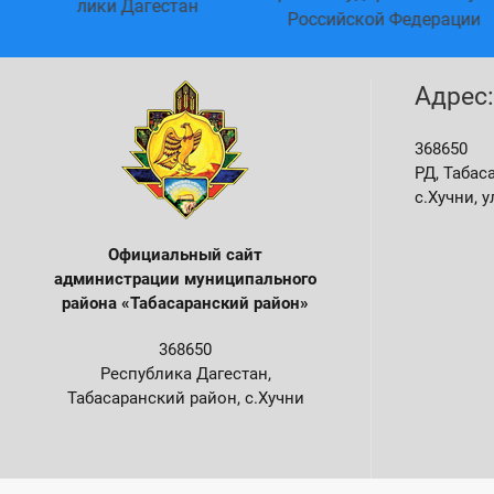
агестан
Гла
Российской Федерации
Адрес:
368650
РД, Табас
с.Хучни, у
Официальный сайт
администрации м
униципального
района «Табасаранский район»
368650
Республика Дагестан,
Табасаранский район, с.Хучни