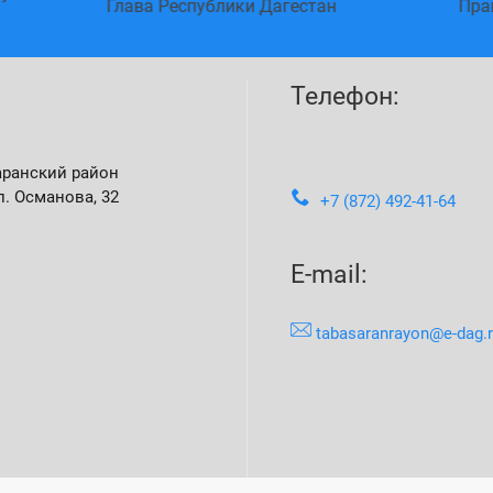
ва Республики Дагестан
Правительство Росс
Телефон:
аранский район
л. Османова, 32
+7 (872) 492-41-64
E-mail:
tabasaranrayon@e-dag.