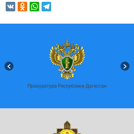
VK
Odnoklassniki
WhatsApp
Telegram
енных
Пор
Прокуратура Республики Дагестан