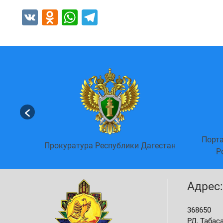
VK
Odnoklassniki
WhatsApp
Telegram
и о
Порта
альных)
Прокуратура Республики Дагестан
Р
Адрес:
368650
РД, Табас