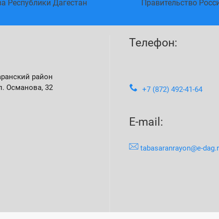
ва Республики Дагестан
Правительство Росс
Телефон:
аранский район
л. Османова, 32
+7 (872) 492-41-64
E-mail:
tabasaranrayon@e-dag.