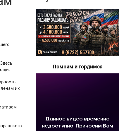
ам
ашего
 Здесь
Помним и гордимся
мощи.
арность
членам их
циативам
саранского