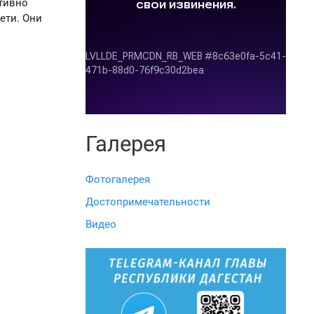
тивно
ети. Они
Галерея
Фотогалерея
Достопримечательности
Видео