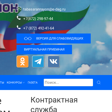
tabasaranrayon@e-dag.ru
+7(872) 298-97-44
+7 (872) 492-41-64
ВЕРСИЯ ДЛЯ СЛАБОВИДЯЩИХ
ВИРТУАЛЬНАЯ ПРИЕМНАЯ
КТЫ
КОНКУРСЫ
ГАЗЕТА
е
Контрактная
служба