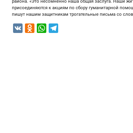
района. «Это несомненно наша общая заслуга. Наши жи
присоединяются к акциям по сбору гуманитарной помощи
пишут нашим защитникам трогательные письма со слова
VK
Odnoklassniki
WhatsApp
Telegram