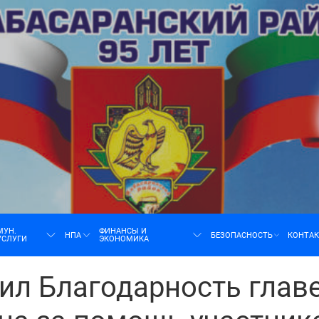
н
МУН.
ФИНАНСЫ И
НПА
БЕЗОПАСНОСТЬ
КОНТА
УСЛУГИ
ЭКОНОМИКА
ил Благодарность глав