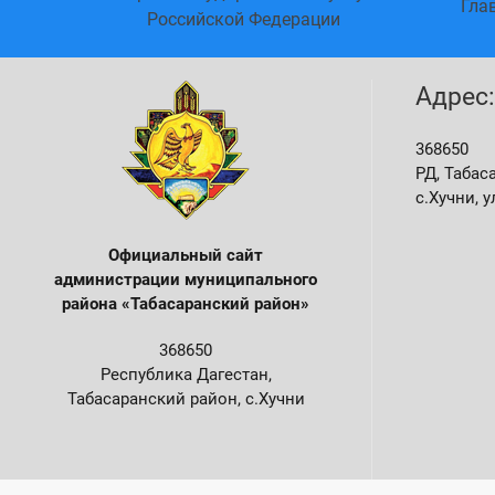
агестан
Гла
Российской Федерации
Адрес:
368650
РД, Табас
с.Хучни, у
Официальный сайт
администрации м
униципального
района «Табасаранский район»
368650
Республика Дагестан,
Табасаранский район, с.Хучни