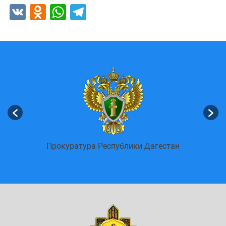
VK
Odnoklassniki
WhatsApp
Telegram
енных
Пор
Прокуратура Республики Дагестан