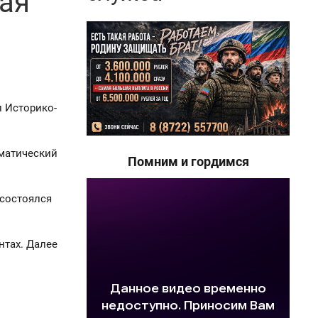
ая
л Историко-
аматический
Помним и гордимся
 состоялся
нтах. Далее