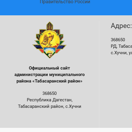
тан
Правительство России
Адрес:
368650
РД, Табас
с.Хучни, у
Официальный сайт
администрации м
униципального
района «Табасаранский район»
368650
Республика Дагестан,
Табасаранский район, с.Хучни