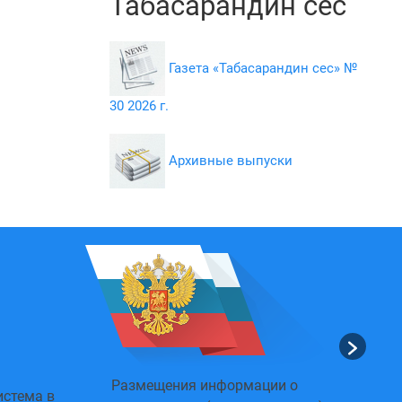
Табасарандин сес
Газета «Табасарандин сес» №
30 2026 г.
Архивные выпуски
Размещения информации о
истема в