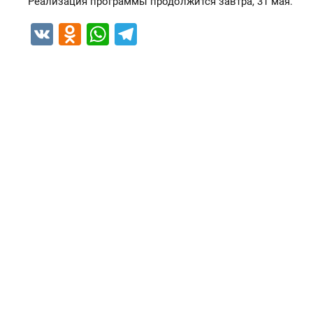
Реализация программы продолжится завтра, 31 мая.
VK
Odnoklassniki
WhatsApp
Telegram