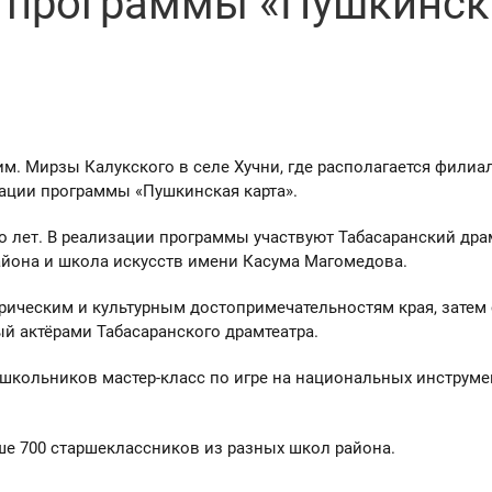
и программы «Пушкинск
им. Мирзы Калукского в селе Хучни, где располагается филиа
зации программы «Пушкинская карта».
о лет. В реализации программы участвуют Табасаранский др
района и школа искусств имени Касума Магомедова.
рическим и культурным достопримечательностям края, затем
й актёрами Табасаранского драмтеатра.
школьников мастер-класс по игре на национальных инструме
ше 700 старшеклассников из разных школ района.