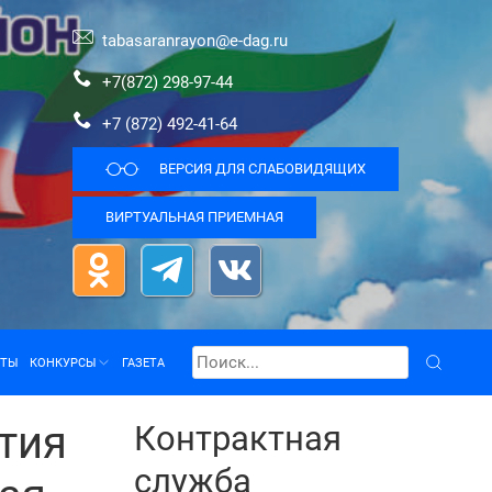
tabasaranrayon@e-dag.ru
+7(872) 298-97-44
+7 (872) 492-41-64
ВЕРСИЯ ДЛЯ СЛАБОВИДЯЩИХ
ВИРТУАЛЬНАЯ ПРИЕМНАЯ
КТЫ
КОНКУРСЫ
ГАЗЕТА
тия
Контрактная
служба