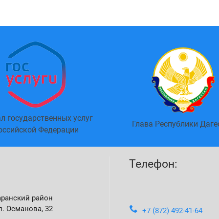
л государственных услуг
Глава Республики Даге
оссийской Федерации
Телефон:
аранский район
л. Османова, 32
+7 (872) 492-41-64