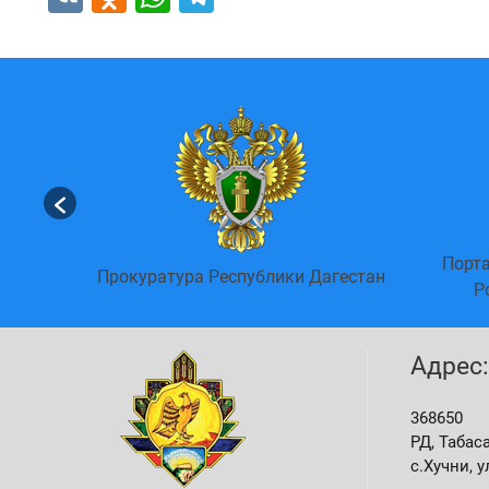
и о
Порта
альных)
Прокуратура Республики Дагестан
Р
Адрес:
368650
РД, Табас
с.Хучни, у