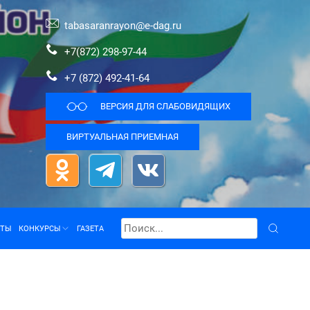
tabasaranrayon@e-dag.ru
+7(872) 298-97-44
+7 (872) 492-41-64
ВЕРСИЯ ДЛЯ СЛАБОВИДЯЩИХ
ВИРТУАЛЬНАЯ ПРИЕМНАЯ
КТЫ
КОНКУРСЫ
ГАЗЕТА