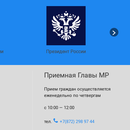
Единая
ии
Президент России
Приемная Главы МР
Прием граждан осуществляется
еженедельно по четвергам
с 10:00 — 12:00
тел.
+7(872) 298 97 44