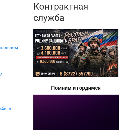
Контрактная
служба
ипальном
,
ия
Помним и гордимся
жбы в