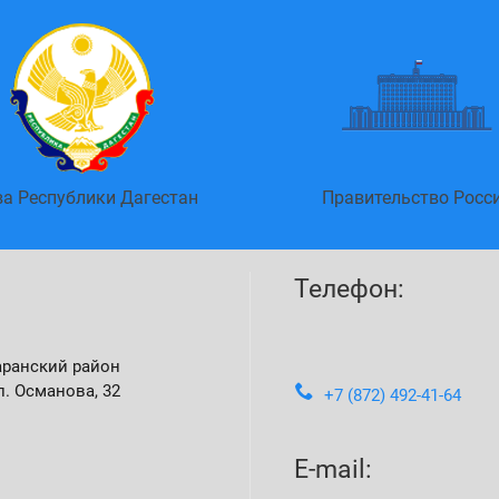
ва Республики Дагестан
Правительство Росс
Телефон:
аранский район
л. Османова, 32
+7 (872) 492-41-64
E-mail: