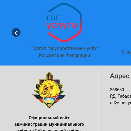
Портал государственных услуг
агестан
Гла
Российской Федерации
Адрес:
368650
РД, Табас
с.Хучни, у
Официальный сайт
администрации м
униципального
района «Табасаранский район»