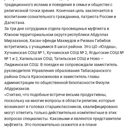
традиционного ислама и поведения в семье и обществе с
религиозной точки зрения. Конечная цель заключается в
воспитании сознательного гражданина, патриота России и
Дагестана.
За три дня сотрудники отдела просвещенья муфтията в
Южном территориальном округе республики Абдуллах
Мирзаханов, Хасан-эфенди Махмудов и Ризван Габибов
встретились с учащимися 8 школ района. Это ЦО «Юлдаш»,
Хучнинская СОШ № 1, Хучнинская СОШ № 2, Ягдыгские СОШ №
№ 1 и 2, Хапильская СОШ, Татильская СОШ и Ново —
Лиджинская СОШ. В поездке их сопровождали заместитель
руководителя Управления образования Табасаранского
района Ольга Красноженова и заместитель главы
администрации по общественной безопасности Физули
Абдуризаков.
«Считаю, что подобные встречи весьма продуктивны,
поскольку на многие вопросы в области религии, которые
возникают в головах старшеклассников, квалифицировано
могут ответить только действительно компетентные в этих
вопросах специалисты. Каковыми и являются представители
муфтията. Это положительно скажется и в плане