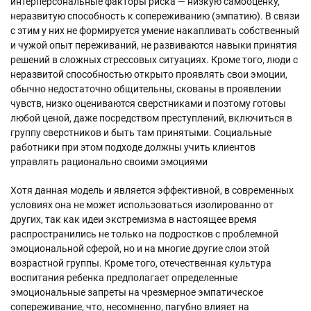
интерперсональные факторы риска — низкую самооценку,
неразвитую способность к сопереживанию (эмпатию). В связи
с этим у них не формируется умение накапливать собственный
и чужой опыт переживаний, не развиваются навыки принятия
решений в сложных стрессовых ситуациях. Кроме того, люди с
неразвитой способностью открыто проявлять свои эмоции,
обычно недостаточно общительны, скованы в проявлении
чувств, низко оцениваются сверстниками и поэтому готовы
любой ценой, даже посредством преступлений, включиться в
группу сверстников и быть там принятыми. Социальные
работники при этом подходе должны учить клиентов
управлять рационально своими эмоциями
Хотя данная модель и является эффективной, в современных
условиях она не может использоваться изолированно от
других, так как идеи экстремизма в настоящее время
распространились не только на подростков с проблемной
эмоциональной сферой, но и на многие другие слои этой
возрастной группы. Кроме того, отечественная культура
воспитания ребенка предполагает определенные
эмоциональные запреты на чрезмерное эмпатическое
сопереживание, что, несомненно, пагубно влияет на