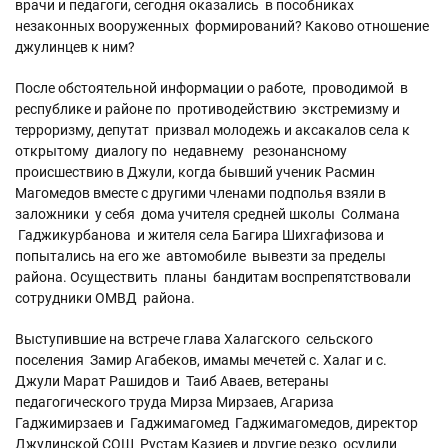
врачи и педагоги, сегодня оказались в пособниках
незаконных вооруженных формирований? Каково отношение
джулинцев к ним?
После обстоятельной информации о работе, проводимой в
республике и районе по противодействию экстремизму и
терроризму, депутат призвал молодежь и аксакалов села к
открытому диалогу по недавнему резонансному
происшествию в Джули, когда бывший ученик Расмин
Магомедов вместе с другими членами подполья взяли в
заложники у себя дома учителя средней школы Солмана
Гаджикурбанова и жителя села Багира Шихгафизова и
попытались на его же автомобиле вывезти за пределы
района. Осуществить планы бандитам воспрепятствовали
сотрудники ОМВД района.
Выступившие на встрече глава Халагского сельского
поселения Замир Агабеков, имамы мечетей с. Халаг и с.
Джули Марат Рашидов и Таиб Аваев, ветераны
педагогического труда Мирза Мирзаев, Агариза
Гаджимирзаев и Гаджимагомед Гаджимагомедов, директор
Джулинской СОШ Рустам Казиев и другие резко осудили